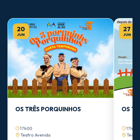
20
27
JUN
JUN
OS TRÊS PORQUINHOS
OS TR
17h00
17h00
Teatro Avenida
Teatro