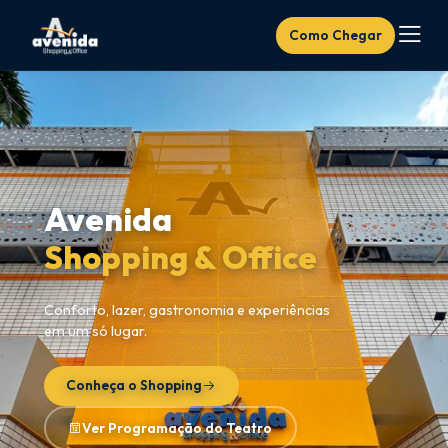
Como Chegar
Avenida
Shopping & Office
Conforto, lazer, gastronomia e experiências
em um só lugar.
Conheça o Shopping
Ver Programação do Teatro